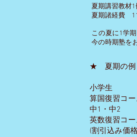
夏期講習教材1
夏期諸経費 11
この夏に1学
​今の時期塾
★ 夏期の
小学生
算国復習コース
中1・中2
英数復習コース 
​(割引込み価格