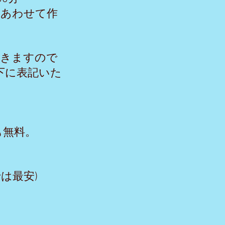
にあわせて作
ゆきますので
下に表記いた
も無料。
では最安)