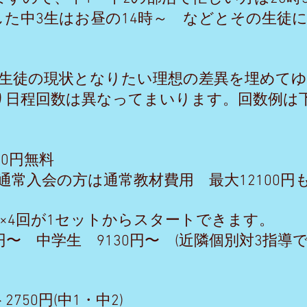
した中3生はお昼の14時～ などとその生徒
。
 生徒の現状となりたい理想の差異を埋めて
り日程回数は異なってまいります。回数例は
500円無料
の方は通常教材費用 最大12100円
分×4回が1セットからスタートできます。
0円〜 中学生 9130円〜 (近隣個別対3指導
…
750円(中1・中2)