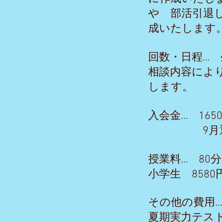
や 部活引退
成いたします
回数・日程…
相談内容によ
します。
入会金… 16
9月通常入会
授業料… 80
小学生 858
その他の費用
夏期実力テスト2